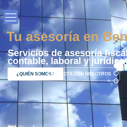
Tu asesoría en Ben
Servicios de asesoría fiscal
contable, laboral y jurídica
.
¿QUIÉN SOMOS?
CONTACTA CON NOSOTROS