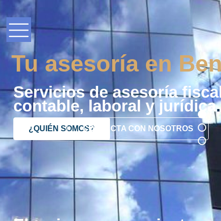
Tu asesoría en Ben
Servicios de asesoría fiscal
contable, laboral y jurídica
.
¿QUIÉN SOMOS?
CONTACTA CON NOSOTROS