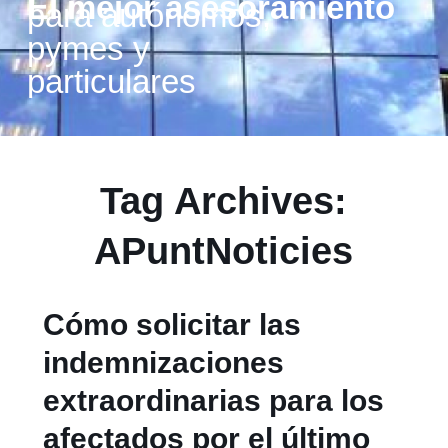
El mejor asesoramiento
para autónomos,
pymes y
particulares
Tag Archives:
APuntNoticies
Cómo solicitar las
indemnizaciones
extraordinarias para los
afectados por el último