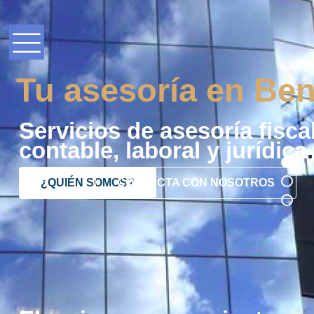
Tu asesoría en Ben
Servicios de asesoría fiscal
contable, laboral y jurídica
.
¿QUIÉN SOMOS?
CONTACTA CON NOSOTROS