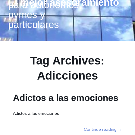
El mejor asesoramiento
para autónomos,
pymes y
particulares
Tag Archives:
Adicciones
Adictos a las emociones
Adictos a las emociones
Continue reading
→