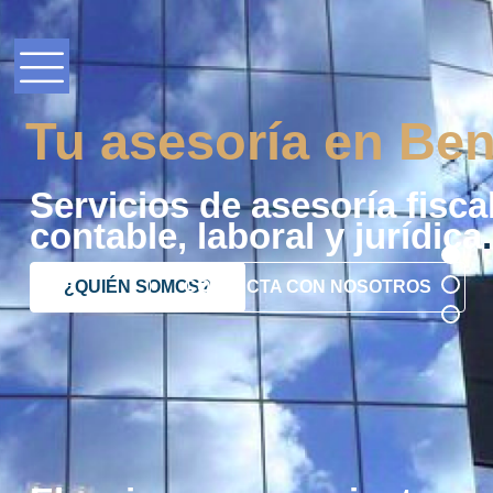
Tu asesoría en Ben
Servicios de asesoría fiscal
contable, laboral y jurídica
.
¿QUIÉN SOMOS?
CONTACTA CON NOSOTROS