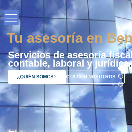
Tu asesoría en Ben
Servicios de asesoría fiscal
contable, laboral y jurídica
.
¿QUIÉN SOMOS?
CONTACTA CON NOSOTROS