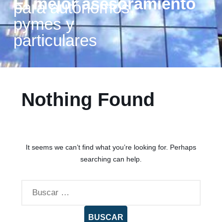
El mejor asesoramiento
para autónomos,
pymes y
particulares
Nothing Found
It seems we can’t find what you’re looking for. Perhaps
searching can help.