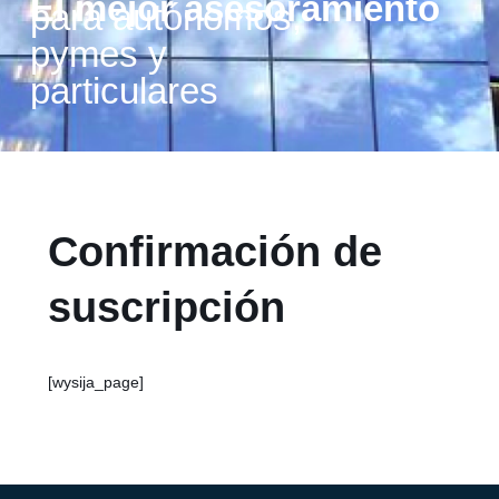
El mejor asesoramiento
para autónomos,
pymes y
particulares
Confirmación de
suscripción
[wysija_page]