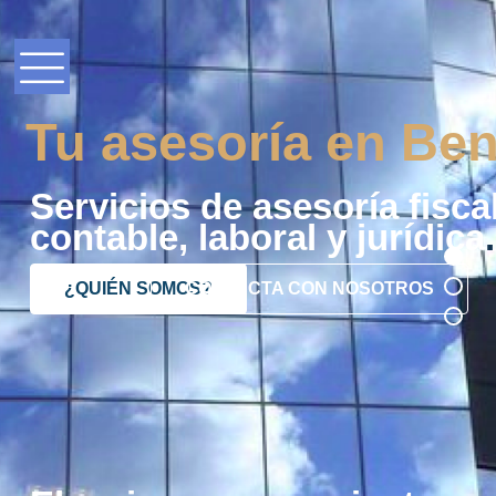
Tu asesoría en Ben
Servicios de asesoría fiscal
contable, laboral y jurídica
.
¿QUIÉN SOMOS?
CONTACTA CON NOSOTROS