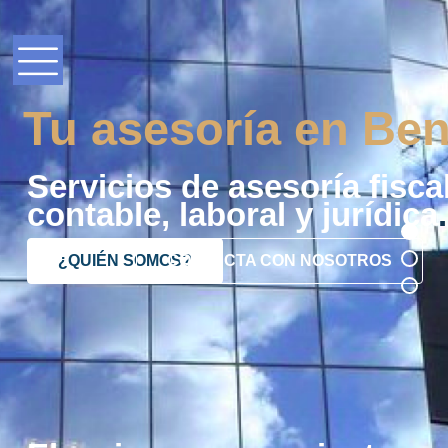
Tu asesoría en Ben
Servicios de asesoría fiscal
contable, laboral y jurídica
.
¿QUIÉN SOMOS?
CONTACTA CON NOSOTROS