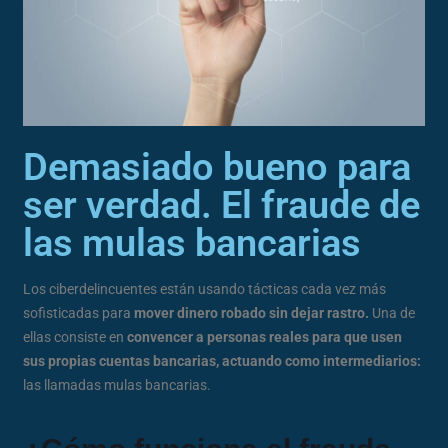
Demasiado bueno para
ser verdad. El fraude de
las mulas bancarias
Los ciberdelincuentes están usando tácticas cada vez más
sofisticadas para
mover dinero robado sin dejar rastro.
Una de
ellas consiste en
convencer a personas reales para que usen
sus propias cuentas bancarias, actuando como intermediarios:
las llamadas mulas bancarias.